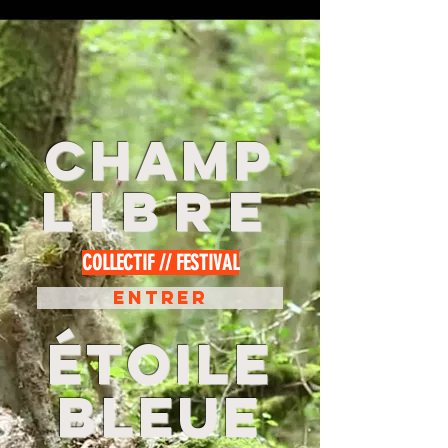
Champ
LIBRE
COLLECTIF // FESTIVAL
Entrer
étoile
bleue