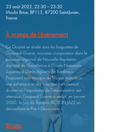
23 août 2022, 22:30 – 23:50
Moulin Brice, BP115, 87200 Saint-Junien,
France
À propos de l'événement
Ce Quartet se révèle sous les baguettes de 
Gaspard Guerre, nouveau compositeur dans le 
paysage régional de Nouvelle Aquitaine, 
diplômé de l’Excellence à l’Ecole Nationale 
Supérieure Dante Agostini de Bordeaux.
Proposant une musique de fougue mais aussi 
une esthétique et des nuances parfaitement 
dosées où l’expression de l’improvisation est 
attendue, Gaspard Guerre a séduit, en janvier 
2020, le Jury du Tremplin ACTION JAZZ en 
décrochant le Prix « Découverte ».
Billets