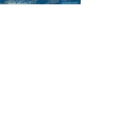
Vente expirée
Type de billet
BILLET GRATUIT // -25ANS
Prix
0,00 €
Partager cet événement