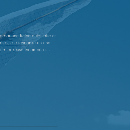
é par une Reine autoritaire et 
ières, elle rencontre un chat 
eine rockeuse incomprise… 