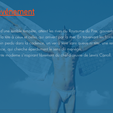
'événement
 d’une terrible tempête, atteint les rives du Royaume du Pire, gouvern
a tête à ceux et celles qui arrivent par la mer. En traversant les front
pin perdu dans la cadence, un ver à soie sans queue ni tête, une r
Alice, qui cherche éperdument le sens du manège.
onte moderne s’inspirant librement du chef-d'œuvre de Lewis Carroll.