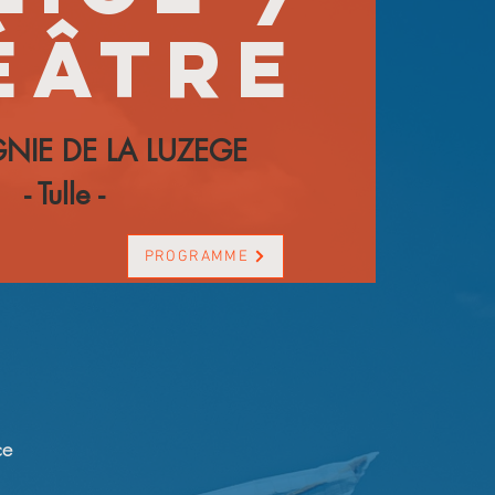
éâtre
IE DE LA LUZEGE
- Tulle -
PROGRAMME
ce