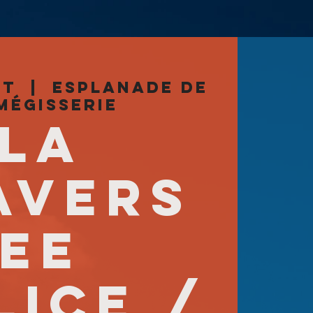
ût
  |  
Esplanade de
Mégisserie
LA
AVERS
EE
LICE /