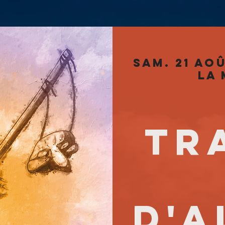
sam. 21 ao
La 
TR
D'A