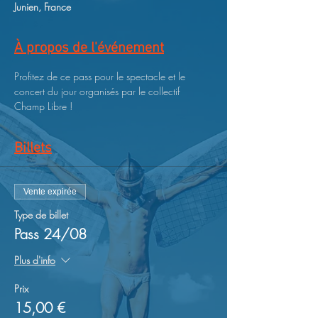
Junien, France
À propos de l'événement
Profitez de ce pass pour le spectacle et le 
concert du jour organisés par le collectif 
Champ Libre !
Billets
Vente expirée
Type de billet
Pass 24/08
Plus d'info
Prix
15,00 €