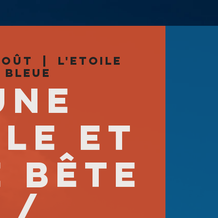
 août
  |  
L'Etoile
Bleue
UNE
LLE ET
 BÊTE
/