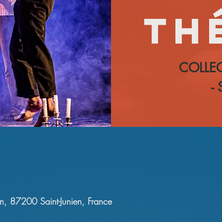
Th
COLLEC
- 
an, 87200 Saint-Junien, France