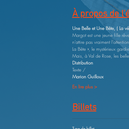
À propos de l
Une Belle et Une Bête, ( La vér
Margot est une jeune fille rê
n’attire pas vraiment l’attenti
La Bête », le mystérieux gard
Mais, à Val de Rose, les belle
Distribution
Texte / 
Marion Guilloux
En lire plus >
Billets
Type de billet