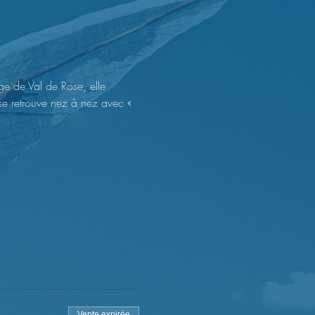
ge de Val de Rose, elle 
e se retrouve nez à nez avec « 
Vente expirée