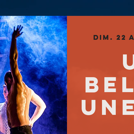
dim. 22
BE
UNE