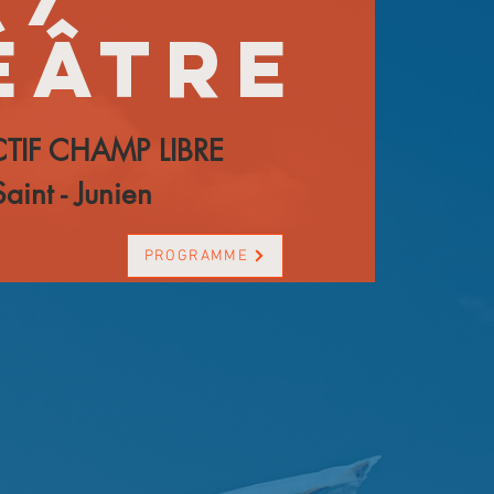
éâtre
TIF CHAMP LIBRE
Saint - Junien
PROGRAMME