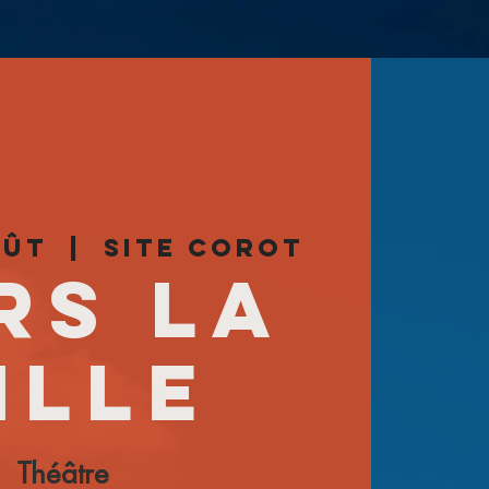
oût
  |  
Site Corot
rs la
ille
Théâtre