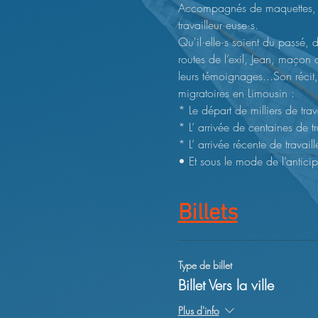
Accompagnés de maquettes, d'a
travailleur·euse·s. 
Qu'il·elle·s soient du passé, 
routes de l’exil, Jean, maçon
leurs témoignages...Son récit
migratoires en Limousin :
* Le départ de milliers de tra
* L’ arrivée de centaines de t
* L’ arrivée récente de travai
• Et sous le mode de l’anticip
Billets
Type de billet
Billet Vers la ville
Plus d'info