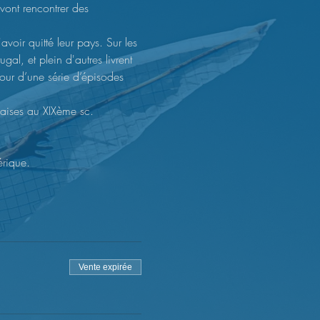
ont rencontrer des 
voir quitté leur pays. Sur les 
l, et plein d'autres livrent 
our d’une série d’épisodes 
nçaises au XIXème sc.
érique.
Vente expirée