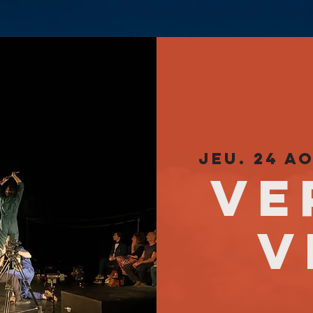
jeu. 24 a
Ve
v