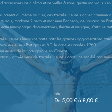
ccessoires de cinéma et de vielles à roue, quatre individus s'en v
du présent ou même du futur, ces travailleur·euse·s ont en commun d'a
 creusois, madame Ribeiro et monsieur Pacheco, de Lousada au Portuga
, entre témoignages documentaires, théâtre et musique, s’articule aut
vailleur·euse·s limousins partis bâtir les grandes agglomérations fra
ravailleur·euse·s Portugais.es à Tulle dans les années 1960
lleur·euse·s de la fibre optique en Corrèze
ation, l’arrivée venir de travailleur·euse·s dans une société post-num
Prix
De 5,00 € à 8,00 €